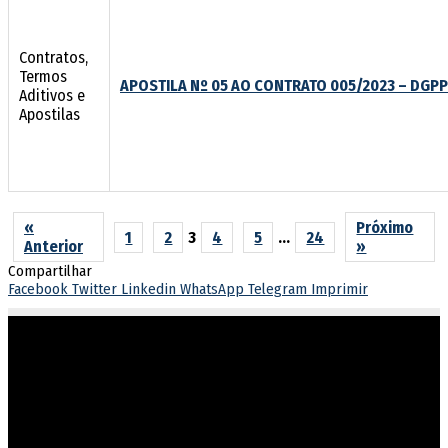
Contratos,
Termos
APOSTILA Nº 05 AO CONTRATO 005/2023 – DGPP
Aditivos e
Apostilas
«
Próximo
1
2
3
4
5
…
24
Anterior
»
Compartilhar
Facebook
Twitter
Linkedin
WhatsApp
Telegram
Imprimir
Atuar em sintonia com as diretrizes do governo estadual,
garantindo o cumprimento dos direitos e deveres na execução
penal.