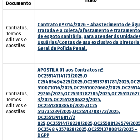
Título
Documento
Contrato nº 014/2026 – Abastecimento de ág
Contratos,
tratada e a coleta/afastamento e tratamento
Termos
de esgoto sanitário, para atender às Unidade
Aditivos e
Usuárias/Contas de uso exclusivo da Diretoria
Apostilas
Geral de Polícia Penal.
APOSTILA 01 aos Contratos nº
OC25514114173/2025,O
C25485494225/2025,OC25513781781/2025,OC2
510071016/2025,OC25510070662/2025,OC25514
Contratos,
29765/2025,OC25513782785/2025,OC255137627
Termos
3/2025,OC25513906829/2025,
Aditivos e
OC25513803840/2025,OC25
Apostilas
513735239/2025,OC25513788773/2025,
OC25513916817/2
025,OC25514178238/2025,OC25508134579/2025
OC2548 4257828/2025,OC25513780812/2025 –
DGPP