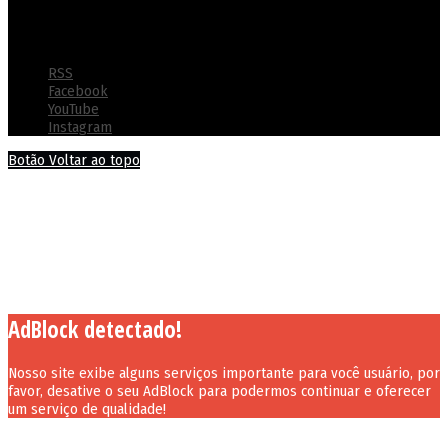
© Copyright 2022 - Polícia Penal do Estado de Goiás - Todos os
direitos reservados
RSS
Facebook
YouTube
Instagram
Botão Voltar ao topo
AdBlock detectado!
Nosso site exibe alguns serviços importante para você usuário, por
favor, desative o seu AdBlock para podermos continuar e oferecer
um serviço de qualidade!