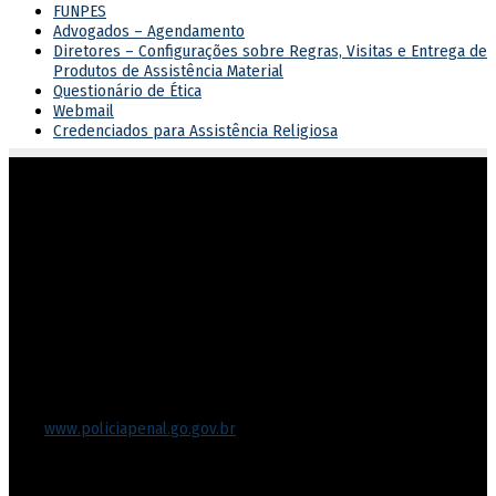
FUNPES
Advogados – Agendamento
Diretores – Configurações sobre Regras, Visitas e Entrega de
Produtos de Assistência Material
Questionário de Ética
Webmail
Credenciados para Assistência Religiosa
Atuar em sintonia com as diretrizes do governo estadual,
garantindo o cumprimento dos direitos e deveres na execução
penal.
Endereço
Rua 201, nº 430, Setor Leste Vila Nova
Goiânia/GO – CEP 74643-050
Fone: (62) 3270-8711
Protocolo-setorial.dgpp@goias.gov.br
Site:
www.policiapenal.go.gov.br
Diretoria-Geral de Polícia Penal- DGPP
CNPJ nº 29.394.729/0001-71