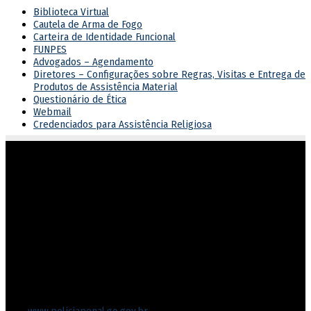
Biblioteca Virtual
Cautela de Arma de Fogo
Carteira de Identidade Funcional
FUNPES
Advogados – Agendamento
Diretores – Configurações sobre Regras, Visitas e Entrega de
Produtos de Assistência Material
Questionário de Ética
Webmail
Credenciados para Assistência Religiosa
Atuar em sintonia com as diretrizes do governo estadual,
garantindo o cumprimento dos direitos e deveres na execução
penal.
Endereço
Rua 201, nº 430, Setor Leste Vila Nova
Goiânia/GO – CEP 74643-050
Fone: (62) 3270-8711
Protocolo-setorial.dgpp@goias.gov.br