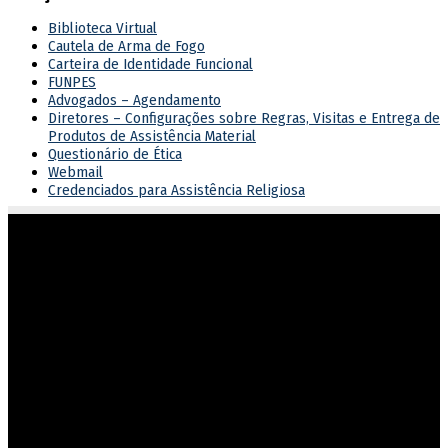
Biblioteca Virtual
Cautela de Arma de Fogo
Carteira de Identidade Funcional
FUNPES
Advogados – Agendamento
Diretores – Configurações sobre Regras, Visitas e Entrega de
Produtos de Assistência Material
Questionário de Ética
Webmail
Credenciados para Assistência Religiosa
Atuar em sintonia com as diretrizes do governo estadual,
garantindo o cumprimento dos direitos e deveres na execução
penal.
Endereço
Rua 201, nº 430, Setor Leste Vila Nova
Goiânia/GO – CEP 74643-050
Fone: (62) 3270-8711
Protocolo-setorial.dgpp@goias.gov.br