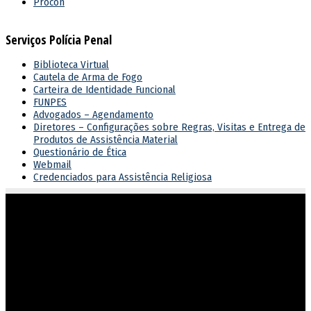
Procon
Serviços Polícia Penal
Biblioteca Virtual
Cautela de Arma de Fogo
Carteira de Identidade Funcional
FUNPES
Advogados – Agendamento
Diretores – Configurações sobre Regras, Visitas e Entrega de
Produtos de Assistência Material
Questionário de Ética
Webmail
Credenciados para Assistência Religiosa
Atuar em sintonia com as diretrizes do governo estadual,
garantindo o cumprimento dos direitos e deveres na execução
penal.
Endereço