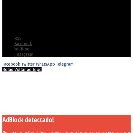
destacando-se pela segurança, eficiência e ressocialização efetiva
dos custodiados com ênfase na utilização de tecnologias
inovadoras e práticas de gestão humanizada
© Copyright 2022 - Polícia Penal do Estado de Goiás - Todos os
direitos reservados
RSS
Facebook
YouTube
Instagram
Facebook
Twitter
WhatsApp
Telegram
Botão Voltar ao topo
AdBlock detectado!
Nosso site exibe alguns serviços importante para você usuário, por