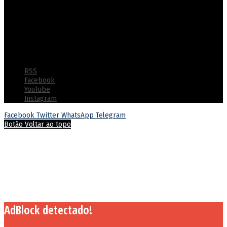
Tornar-se um modelo nacional de excelência em gestão prisional,
destacando-se pela segurança, eficiência e ressocialização efetiva
dos custodiados com ênfase na utilização de tecnologias
inovadoras e práticas de gestão humanizada
© Copyright 2022 - Polícia Penal do Estado de Goiás - Todos os
direitos reservados
RSS
Facebook
YouTube
Instagram
Facebook
Twitter
WhatsApp
Telegram
Botão Voltar ao topo
AdBlock detectado!