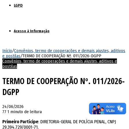
LGPD
Acesso à Informação
Início
/
Convênios, termo de cooperações e demais ajustes, aditivos
e postilas
/
TERMO DE COOPERAÇÃO Nº. 011/2026-DGPP
Convênios, termo de cooperações e demais ajustes, aditivos e
postilas
TERMO DE COOPERAÇÃO Nº. 011/2026-
DGPP
24/06/2026
77
1 minuto de leitura
Primeiro Partícipe
: DIRETORIA-GERAL DE POLÍCIA PENAL, CNPJ
29.394.729/0001-71.