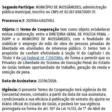
Segundo Partícipe
: MUNICÍPIO DE MOSSÂMEDES, administração
pública municipal, inscrito no CNPJ nº 02.267.698/0001-31.
Processo n.º
: 202516448021052.
Objeto:
O
Termo de Cooperação
tem como objeto estabelecer
mútua colaboração entre a DIRETORIA-GERAL DE POLÍCIA PENAL –
DGPP e o MUNICÍPIO DE MOSSÂMEDES, com a finalidade de
viabilizar o emprego de mão de obra de pessoas privadas de
liberdade em atividades de interesse público. O termo tem o
propósito de conferir efetividade à Seção IV do Capítulo I do
Título V da​​
Lei Federal nº 7.210/1984
, de forma a permitir que os
Privados de Liberdade do Sistema de Execução Penal do Estado
de Goiás tenham oportunidade de trabalho, geração de renda e
remição de pena.
Data de Assinatura:
23/06/2026.
Vigência:
O presente Termo de Cooperação terá vigência de 60
(sessenta) meses, contados a partir da data de sua assinatura,
condicionada a sua eficácia à publicação de extrato do ajuste no
Diário Oficial do Estado de Goiás, e poderá ter sua vigência
prorrogada na forma do art. 107 da Lei 14.133, de 1° de Abril de