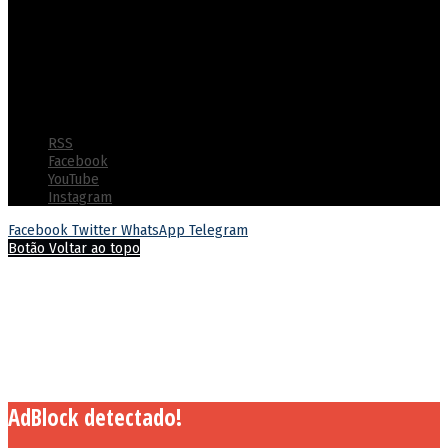
Tornar-se um modelo nacional de excelência em gestão prisional,
destacando-se pela segurança, eficiência e ressocialização efetiva
dos custodiados com ênfase na utilização de tecnologias
inovadoras e práticas de gestão humanizada
© Copyright 2022 - Polícia Penal do Estado de Goiás - Todos os
direitos reservados
RSS
Facebook
YouTube
Instagram
Facebook
Twitter
WhatsApp
Telegram
Botão Voltar ao topo
AdBlock detectado!