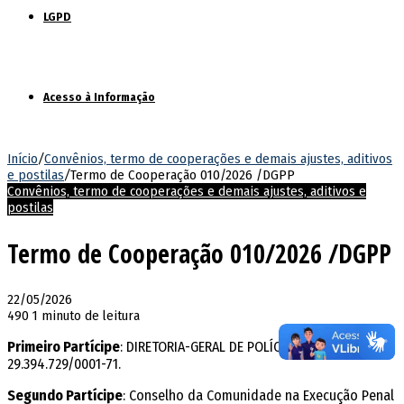
LGPD
Acesso à Informação
Início
/
Convênios, termo de cooperações e demais ajustes, aditivos
e postilas
/
Termo de Cooperação 010/2026 /DGPP
Convênios, termo de cooperações e demais ajustes, aditivos e
postilas
Termo de Cooperação 010/2026 /DGPP
22/05/2026
490
1 minuto de leitura
Primeiro Partícipe
: DIRETORIA-GERAL DE POLÍCIA PENAL, CNPJ
29.394.729/0001-71.
Segundo Partícipe
: Conselho da Comunidade na Execução Penal