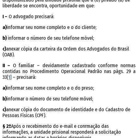
liberdade se encontra, oportunidade em que:
I –
O advogado precisará:
a)
informar seu nome completo e o do cliente;
b)
informar o número de seu telefone móvel;
c)
anexar cópia da carteira da Ordem dos Advogados do Brasil
(OAB).
II –
O familiar – devidamente cadastrado conforme normas
contidas no Procedimento Operacional Padrão nas págs. 29 a
33
[1]
– precisará:
a)
informar seu nome completo e o do preso;
b)
informar o número de seu telefone móvel;
c)
anexar cópia do documento de identidade e do Cadastro de
Pessoas Físicas (CPF).
§ 2º
Após o recebimento do e-mail e confirmação das
informações, a unidade prisional responderá a solicitação
informando as datas e horários disponíveis.