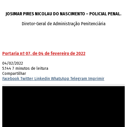
JOSIMAR PIRES NICOLAU DO NASCIMENTO – POLICIAL PENAL.
Diretor-Geral de Administração Penitenciária
Portaria nº 07, de 04 de fevereiro de 2022
04/02/2022
5.144
7 minutos de leitura
Compartilhar
Facebook
Twitter
Linkedin
WhatsApp
Telegram
Imprimir
Atuar em sintonia com as diretrizes do governo estadual,
garantindo o cumprimento dos direitos e deveres na execução
penal.
Endereço