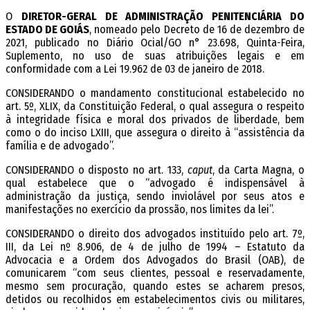
O
DIRETOR-GERAL DE ADMINISTRAÇÃO PENITENCIÁRIA DO
ESTADO DE GOIÁS
, nomeado pelo Decreto de 16 de dezembro de
2021, publicado no Diário Oficial/GO n° 23.698, Quinta-Feira,
Suplemento, no uso de suas atribuições legais e em
conformidade com a Lei 19.962 de 03 de janeiro de 2018.
CONSIDERANDO o mandamento constitucional estabelecido no
art. 5º, XLIX, da Constituição Federal, o qual assegura o respeito
à integridade física e moral dos privados de liberdade, bem
como o do inciso LXIII, que assegura o direito à “assistência da
família e de advogado”.
CONSIDERANDO o disposto no art. 133,
caput
, da Carta Magna, o
qual estabelece que o “advogado é indispensável à
administração da justiça, sendo inviolável por seus atos e
manifestações no exercício da profissão, nos limites da lei”.
CONSIDERANDO o direito dos advogados instituído pelo art. 7º,
III, da Lei nº 8.906, de 4 de julho de 1994 – Estatuto da
Advocacia e a Ordem dos Advogados do Brasil (OAB), de
comunicarem “com seus clientes, pessoal e reservadamente,
mesmo sem procuração, quando estes se acharem presos,
detidos ou recolhidos em estabelecimentos civis ou militares,