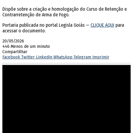
Dispõe sobre a criação e homologação do Curso de Retenção e
Contrarretenção de Arma de Fogo.
Portaria publicada no portal Legisla Goiás —
CLIQUE AQUI
para
acessar o documento.
20/05/2026
446
Menos de um minuto
Compartilhar
Facebook
Twitter
Linkedin
WhatsApp
Telegram
Imprimir
Atuar em sintonia com as diretrizes do governo estadual,
garantindo o cumprimento dos direitos e deveres na execução
penal.
Endereço
Rua 201, nº 430, Setor Leste Vila Nova
Goiânia/GO – CEP 74643-050
Fone: (62) 3270-8711
Protocolo-setorial.dgpp@goias.gov.br