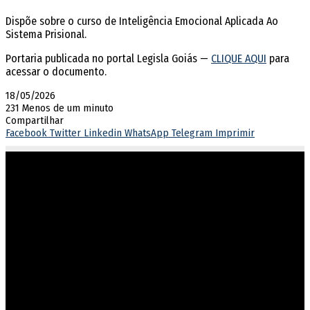
Dispõe sobre o curso de Inteligência Emocional Aplicada Ao
Sistema Prisional.
Portaria publicada no portal Legisla Goiás —
CLIQUE AQUI
para
acessar o documento.
18/05/2026
231
Menos de um minuto
Compartilhar
Facebook
Twitter
Linkedin
WhatsApp
Telegram
Imprimir
Atuar em sintonia com as diretrizes do governo estadual,
garantindo o cumprimento dos direitos e deveres na execução
penal.
Endereço
Rua 201, nº 430, Setor Leste Vila Nova
Goiânia/GO – CEP 74643-050
Fone: (62) 3270-8711
Protocolo-setorial.dgpp@goias.gov.br