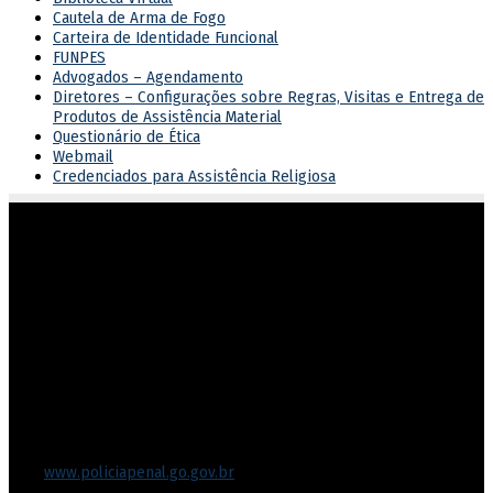
Cautela de Arma de Fogo
Carteira de Identidade Funcional
FUNPES
Advogados – Agendamento
Diretores – Configurações sobre Regras, Visitas e Entrega de
Produtos de Assistência Material
Questionário de Ética
Webmail
Credenciados para Assistência Religiosa
Atuar em sintonia com as diretrizes do governo estadual,
garantindo o cumprimento dos direitos e deveres na execução
penal.
Endereço
Rua 201, nº 430, Setor Leste Vila Nova
Goiânia/GO – CEP 74643-050
Fone: (62) 3270-8711
Protocolo-setorial.dgpp@goias.gov.br
Site:
www.policiapenal.go.gov.br
Diretoria-Geral de Polícia Penal- DGPP