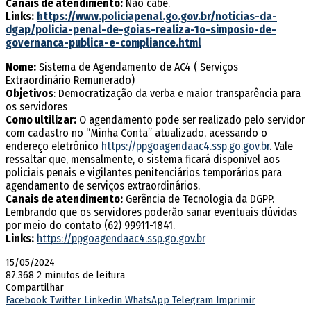
Canais de atendimento:
Não cabe.
Links:
https://www.policiapenal.go.gov.br/noticias-da-
dgap/policia-penal-de-goias-realiza-1o-simposio-de-
governanca-publica-e-compliance.html
Nome:
Sistema de Agendamento de AC4 ( Serviços
Extraordinário Remunerado)
Objetivos
: Democratização da verba e maior transparência para
os servidores
Como ultilizar:
O agendamento pode ser realizado pelo servidor
com cadastro no “Minha Conta” atualizado, acessando o
endereço eletrônico
https://ppgoagendaac4.ssp.go.gov.br
. Vale
ressaltar que, mensalmente, o sistema ficará disponível aos
policiais penais e vigilantes penitenciários temporários para
agendamento de serviços extraordinários.
Canais de atendimento:
Gerência de Tecnologia da DGPP.
Lembrando que os servidores poderão sanar eventuais dúvidas
por meio do contato (62) 99911-1841.
Links:
https://ppgoagendaac4.ssp.go.gov.br
15/05/2024
87.368
2 minutos de leitura
Compartilhar
Facebook
Twitter
Linkedin
WhatsApp
Telegram
Imprimir