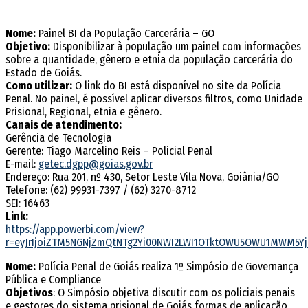
Nome:
Painel BI da População Carcerária – GO
Objetivo:
Disponibilizar à população um painel com informações
sobre a quantidade, gênero e etnia da população carcerária do
Estado de Goiás.
Como utilizar:
O link do BI está disponível no site da Polícia
Penal. No painel, é possível aplicar diversos filtros, como Unidade
Prisional, Regional, etnia e gênero.
Canais de atendimento:
Gerência de Tecnologia
Gerente: Tiago Marcelino Reis – Policial Penal
E-mail:
getec.dgpp@goias.gov.br
Endereço: Rua 201, nº 430, Setor Leste Vila Nova, Goiânia/GO
Telefone: (62) 99931-7397 / (62) 3270-8712
SEI: 16463
Link:
https://app.powerbi.com/view?
r=eyJrIjoiZTM5NGNjZmQtNTg2Yi00NWI2LWI1OTktOWU5OWU1MWM5Yjc
Nome:
Polícia Penal de Goiás realiza 1º Simpósio de Governança
Pública e Compliance
Objetivos
: O Simpósio objetiva discutir com os policiais penais
e gestores do sistema prisional de Goiás formas de aplicação,