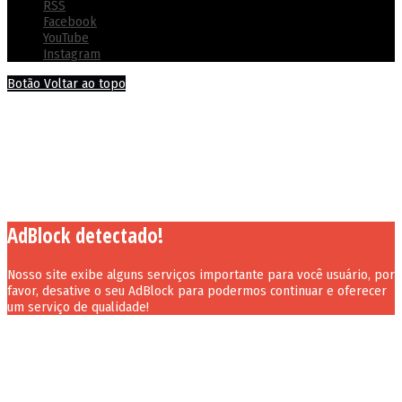
RSS
Facebook
YouTube
Instagram
Botão Voltar ao topo
AdBlock detectado!
Nosso site exibe alguns serviços importante para você usuário, por
favor, desative o seu AdBlock para podermos continuar e oferecer
um serviço de qualidade!