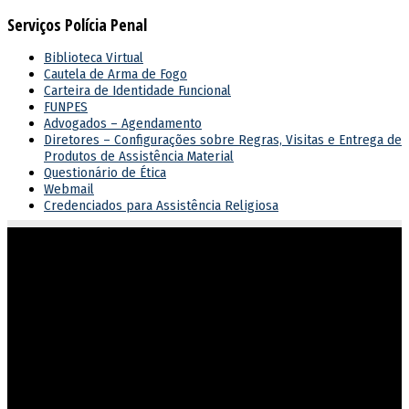
Serviços Polícia Penal
Biblioteca Virtual
Cautela de Arma de Fogo
Carteira de Identidade Funcional
FUNPES
Advogados – Agendamento
Diretores – Configurações sobre Regras, Visitas e Entrega de
Produtos de Assistência Material
Questionário de Ética
Webmail
Credenciados para Assistência Religiosa
Atuar em sintonia com as diretrizes do governo estadual,
garantindo o cumprimento dos direitos e deveres na execução
penal.
Endereço
Rua 201, nº 430, Setor Leste Vila Nova
Goiânia/GO – CEP 74643-050