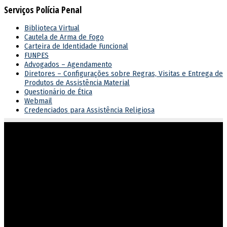
Serviços Polícia Penal
Biblioteca Virtual
Cautela de Arma de Fogo
Carteira de Identidade Funcional
FUNPES
Advogados – Agendamento
Diretores – Configurações sobre Regras, Visitas e Entrega de
Produtos de Assistência Material
Questionário de Ética
Webmail
Credenciados para Assistência Religiosa
Atuar em sintonia com as diretrizes do governo estadual,
garantindo o cumprimento dos direitos e deveres na execução
penal.
Endereço
Rua 201, nº 430, Setor Leste Vila Nova
Goiânia/GO – CEP 74643-050