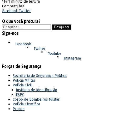
114
1 minuto de leitura
Compartilhar
Linkedin
WhatsApp
Telegram
Imprimir
Facebook
Twitter
O que você procura?
Pesquisar
por:
Siga-nos
Facebook
Twitter
Youtube
Instagram
Forças de Segurança
Secretaria de Segurança Pública
Polícia Militar
Polícia Civil
Instituto de Identificação
ESPC
Corpo de Bombeiros Militar
Polícia Científica
Procon