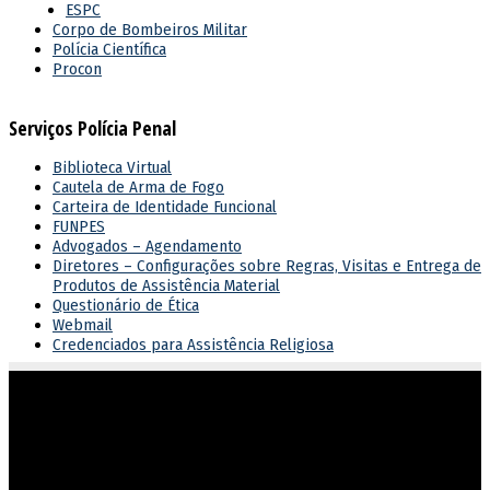
ESPC
Corpo de Bombeiros Militar
Polícia Científica
Procon
Serviços Polícia Penal
Biblioteca Virtual
Cautela de Arma de Fogo
Carteira de Identidade Funcional
FUNPES
Advogados – Agendamento
Diretores – Configurações sobre Regras, Visitas e Entrega de
Produtos de Assistência Material
Questionário de Ética
Webmail
Credenciados para Assistência Religiosa
Atuar em sintonia com as diretrizes do governo estadual,
garantindo o cumprimento dos direitos e deveres na execução
penal.