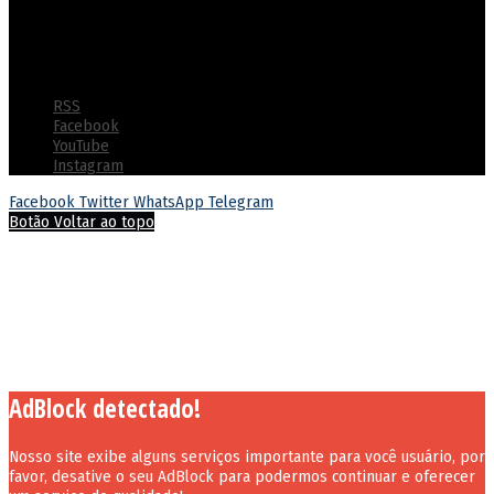
inovadoras e práticas de gestão humanizada
© Copyright 2022 - Polícia Penal do Estado de Goiás - Todos os
direitos reservados
RSS
Facebook
YouTube
Instagram
Facebook
Twitter
WhatsApp
Telegram
Botão Voltar ao topo
AdBlock detectado!
Nosso site exibe alguns serviços importante para você usuário, por
favor, desative o seu AdBlock para podermos continuar e oferecer