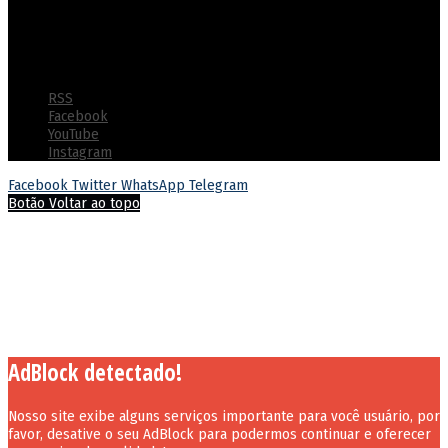
inovadoras e práticas de gestão humanizada
© Copyright 2022 - Polícia Penal do Estado de Goiás - Todos os
direitos reservados
RSS
Facebook
YouTube
Instagram
Facebook
Twitter
WhatsApp
Telegram
Botão Voltar ao topo
AdBlock detectado!
Nosso site exibe alguns serviços importante para você usuário, por
favor, desative o seu AdBlock para podermos continuar e oferecer