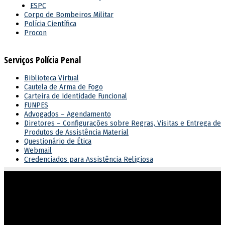
ESPC
Corpo de Bombeiros Militar
Polícia Científica
Procon
Serviços Polícia Penal
Biblioteca Virtual
Cautela de Arma de Fogo
Carteira de Identidade Funcional
FUNPES
Advogados – Agendamento
Diretores – Configurações sobre Regras, Visitas e Entrega de
Produtos de Assistência Material
Questionário de Ética
Webmail
Credenciados para Assistência Religiosa
Atuar em sintonia com as diretrizes do governo estadual,
garantindo o cumprimento dos direitos e deveres na execução
penal.