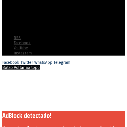
destacando-se pela segurança, eficiência e ressocialização efetiva
dos custodiados com ênfase na utilização de tecnologias
inovadoras e práticas de gestão humanizada
© Copyright 2022 - Polícia Penal do Estado de Goiás - Todos os
direitos reservados
RSS
Facebook
YouTube
Instagram
Facebook
Twitter
WhatsApp
Telegram
Botão Voltar ao topo
AdBlock detectado!