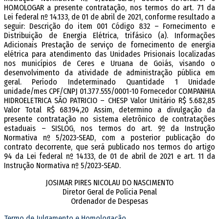
HOMOLOGAR a presente contratação, nos termos do art. 71 da
Lei federal nº 14.133, de 01 de abril de 2021, conforme resultado a
seguir: Descrição do item 001 Código 832 – Fornecimento e
Distribuição de Energia Elétrica, trifásico (a). Informações
Adicionais Prestação de serviço de fornecimento de energia
elétrica para atendimento das Unidades Prisionais localizadas
nos municípios de Ceres e Uruana de Goiás, visando o
desenvolvimento da atividade de administração pública em
geral. Período Indeterminado Quantidade 1 Unidade
unidade/mes CPF/CNPJ 01.377.555/0001-10 Fornecedor COMPANHIA
HIDROELETRICA SÃO PATRICIO – CHESP Valor Unitário R$ 5.682,85
Valor Total R$ 68.194,20 Assim, determino a divulgação da
presente contratação no sistema eletrônico de contratações
estaduais – SISLOG, nos termos do art. 9º da Instrução
Normativa nº 5/2023-SEAD, com a posterior publicação do
contrato decorrente, que será publicado nos termos do artigo
94 da Lei federal nº 14.133, de 01 de abril de 2021 e art. 11 da
Instrução Normativa nº 5/2023-SEAD.
JOSIMAR PIRES NICOLAU DO NASCIMENTO
Diretor Geral de Polícia Penal
Ordenador de Despesas
Termo de Julgamento e Homologação