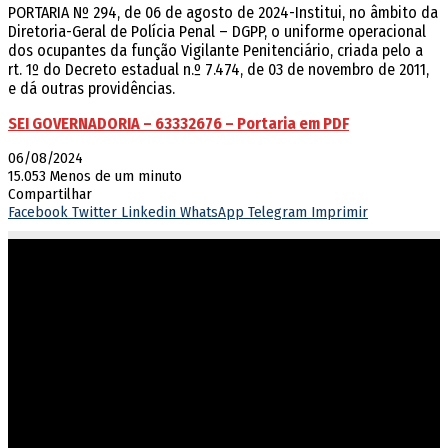
PORTARIA Nº 294, de 06 de agosto de 2024-Institui, no âmbito da
Diretoria-Geral de Polícia Penal – DGPP, o uniforme operacional
dos ocupantes da função Vigilante Penitenciário, criada pelo a
rt. 1º do Decreto estadual n.º 7.474, de 03 de novembro de 2011,
e dá outras providências.
SEI GOVERNADORIA – 63332676 – Portaria em PDF
06/08/2024
15.053
Menos de um minuto
Compartilhar
Facebook
Twitter
Linkedin
WhatsApp
Telegram
Imprimir
Atuar em sintonia com as diretrizes do governo estadual,
garantindo o cumprimento dos direitos e deveres na execução
penal.
Endereço
Rua 201, nº 430, Setor Leste Vila Nova
Goiânia/GO – CEP 74643-050