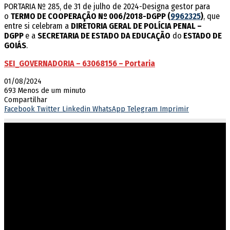
PORTARIA Nº 285, de 31 de julho de 2024-Designa gestor para
o
TERMO DE COOPERAÇÃO Nº 006/2018-DGPP​ (
9962325
)
, que
entre si celebram a
DIRETORIA GERAL DE POLÍCIA PENAL –
DGPP
e a
SECRETARIA DE ESTADO DA EDUCAÇÃO
do
ESTADO DE
GOIÁS
.
SEI_GOVERNADORIA – 63068156 – Portaria
01/08/2024
693
Menos de um minuto
Compartilhar
Facebook
Twitter
Linkedin
WhatsApp
Telegram
Imprimir
Atuar em sintonia com as diretrizes do governo estadual,
garantindo o cumprimento dos direitos e deveres na execução
penal.
Endereço
Rua 201, nº 430, Setor Leste Vila Nova
Goiânia/GO – CEP 74643-050