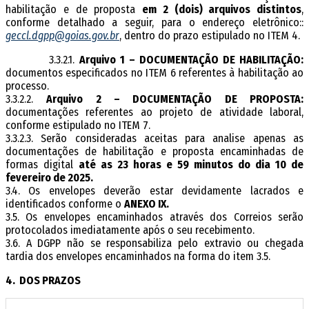
habilitação e de proposta
em 2 (dois) arquivos distintos
,
conforme detalhado a seguir, para o endereço eletrônico::
g
eccl.d
gpp@g
oias
.g
ov.br
, dentro do prazo estipulado no ITEM 4.
3.3.2.1.
Arquivo 1 – DOCUMENTAÇÃO DE HABILITAÇÃO:
documentos especificados no ITEM 6 referentes à habilitação ao
processo.
3.3.2.2.
Arquivo 2 – DOCUMENTAÇÃO DE PROPOSTA:
documentações referentes ao projeto de atividade laboral,
conforme estipulado no ITEM 7.
3.3.2.3. Serão consideradas aceitas para analise apenas as
documentações de habilitação e proposta encaminhadas de
formas digital
até as 23 horas e 59 minutos do dia 10 de
fevereiro de 2025.
3.4. Os envelopes deverão estar devidamente lacrados e
identificados conforme o
ANEXO IX.
3.5. Os envelopes encaminhados através dos Correios serão
protocolados imediatamente após o seu recebimento.
3.6. A DGPP não se responsabiliza pelo extravio ou chegada
tardia dos envelopes encaminhados na forma do item 3.5.
4. DOS PRAZOS