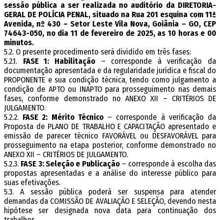
sessão pública a ser realizada no auditório da DIRETORIA-
GERAL DE POLÍCIA PENAL, situado na Rua 201 esquina com 11ª
Avenida, nº 430 – Setor Leste Vila Nova, Goiânia – GO, CEP
74643-050, no dia 11 de fevereiro de 2025, as 10 horas e 00
minutos.
5.2. O presente procedimento será dividido em três fases:
5.2.1.
FASE 1: Habilitação
– corresponde à verificação da
documentação apresentada e da regularidade jurídica e fiscal do
PROPONENTE e sua condição técnica, tendo como julgamento a
condição de APTO ou INAPTO para prosseguimento nas demais
fases, conforme demonstrado no ANEXO XII – CRITÉRIOS DE
JULGAMENTO.
5.2.2.
FASE 2: Mérito Técnico
– corresponde à verificação da
Proposta de PLANO DE TRABALHO E CAPACITAÇÃO apresentado e
emissão de parecer técnico FAVORÁVEL ou DESFAVORÁVEL para
prosseguimento na etapa posterior, conforme demonstrado no
ANEXO XII – CRITÉRIOS DE JULGAMENTO.
5.2.3.
FASE 3: Seleção e Publicação
– corresponde à escolha das
propostas apresentadas e a análise do interesse público para
suas efetivações.
5.3. A sessão pública poderá ser suspensa para atender
demandas da COMISSÃO DE AVALIAÇÃO E SELEÇÃO, devendo nesta
hipótese ser designada nova data para continuação dos
trabalhos.