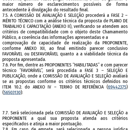
maior número de esclarecimentos possíveis de forma
antecedente à divulgação do resultado final.
7.5. A COMISSÃO DE AVALIAÇÃO E SELEÇÃO procederá a FASE 2 –
MÉRITO TÉCNICO com a análise técnica da proposta de PLANO DE
TRABALHO E CAPACITAÇÃO (ANEXO II), verificando se atendem aos
critérios de compatibilidade com o objeto deste Chamamento
Público, a coerência das informações apresentadas e a
comprovação de capacidade de realização da PROPONENTE,
conforme ANEXO XII, ao final emitindo parecer conclusivo
FAVORÁVEL ou DESFAVORÁVEL quanto a a viabilidade técnica da
proposta apresentada.
7.6. Por fim, dentre as PROPONENTES “HABILITADAS” e com parecer
técnico “FAVORÁVEL”, será procedida a FASE 3 – SELEÇÃO E
PUBLICAÇÃO, onde a COMISSÃO DE AVALIAÇÃO E SELEÇÃO avaliará
se as propostas conforme os critérios técnicos definidos no
ITEM 10.2. do ANEXO IV – TERMO DE REFERÊNCIA (
69442375
)
(
56503130
):
7.7. Será selecionada pela COMISSÃO DE AVALIAÇÃO E SELEÇÃO a
PROPONENTE a qual sua proposta atenda aos critérios
especificados e atinja a maior pontuação.
7.8. Em caso de empate, será selecionada a pessoa jurídica