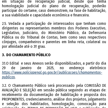
em situação de recuperação judicial, desde que tenha
homologação judicial do plano de recuperação, poderão
participar do certame, caso demonstrem, na fase de habilitação,
a sua viabilidade e capacidade econômica e financeira.
2.5. Vedada a participação de interessados que tenham como
dirigentes ou representantes membros dos Poderes Executivo,
Legislativo, Judiciário, do Ministério Público, da Defensoria
Pública ou do Tribunal de Contas, bem como seus respectivos
cônjuges, companheiros e parentes em linha reta, colateral ou
por afinidade até o 3º grau.
3. DO CHAMAMENTO PÚBLICO
3.1.O Edital e seus Anexos serão disponibilizados, a partir do dia
29 de janeiro de 2025, no endereço eletrônico
htt
p
s://www.policiapenal
.g
o
.g
ov.br/publicacoes/chamamentos-
publicos
.
3.2. O Chamamento Público será processado pela COMISSÃO DE
AVALIAÇÃO E SELEÇÃO em sessão pública seguindo as etapas de:
recebimento da documentação de habilitação e proposta dos
PROPONENTES, credenciamento, análise dos projetos, julgamento
e seleção dos habilitados, homologação, convocação para