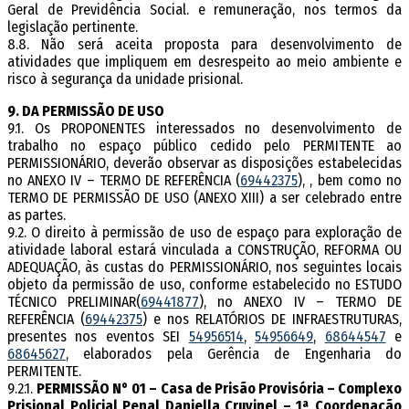
Geral de Previdência Social. e remuneração, nos termos da
legislação pertinente.
8.8. Não será aceita proposta para desenvolvimento de
atividades que impliquem em desrespeito ao meio ambiente e
risco à segurança da unidade prisional.
9. DA PERMISSÃO DE USO
9.1. Os PROPONENTES interessados no desenvolvimento de
trabalho no espaço público cedido pelo PERMITENTE ao
PERMISSIONÁRIO, deverão observar as disposições estabelecidas
no ANEXO IV – TERMO DE REFERÊNCIA (
69442375
), , bem como no
TERMO DE PERMISSÃO DE USO (ANEXO XIII) a ser celebrado entre
as partes.
9.2. O direito à permissão de uso de espaço para exploração de
atividade laboral estará vinculada a CONSTRUÇÃO, REFORMA OU
ADEQUAÇÃO, às custas do PERMISSIONÁRIO, nos seguintes locais
objeto da permissão de uso, conforme estabelecido no ESTUDO
TÉCNICO PRELIMINAR(
69441877
), no ANEXO IV – TERMO DE
REFERÊNCIA (
69442375
) e nos RELATÓRIOS DE INFRAESTRUTURAS,
presentes nos eventos SEI
54956514
,
54956649
,
68644547
e
68645627
, elaborados pela Gerência de Engenharia do
PERMITENTE.
9.2.1.
PERMISSÃO N° 01 – Casa de Prisão Provisória – Complexo
Prisional Policial Penal Daniella Cruvinel – 1ª Coordenação