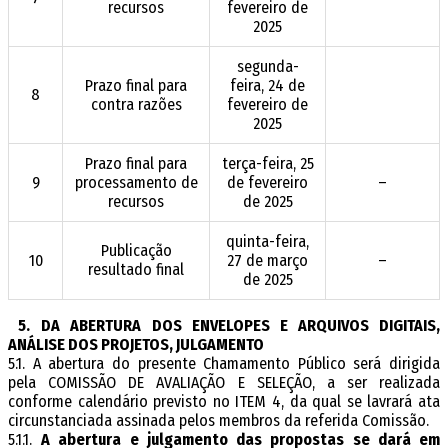
recursos
fevereiro de
2025
segunda-
Prazo final para
feira, 24 de
8
contra razões
fevereiro de
2025
Prazo final para
terça-feira, 25
9
processamento de
de fevereiro
–
recursos
de 2025
quinta-feira,
Publicação
10
27 de março
–
resultado final
de 2025
5.
DA ABERTURA DOS ENVELOPES E ARQUIVOS DIGITAIS,
ANÁLISE DOS PROJETOS, JULGAMENTO
5.1. A abertura do presente Chamamento Público será dirigida
pela COMISSÃO DE AVALIAÇÃO E SELEÇÃO, a ser realizada
conforme calendário previsto no ITEM 4, da qual se lavrará ata
circunstanciada assinada pelos membros da referida Comissão.
5.1.1.
A abertura e julgamento das propostas se dará em