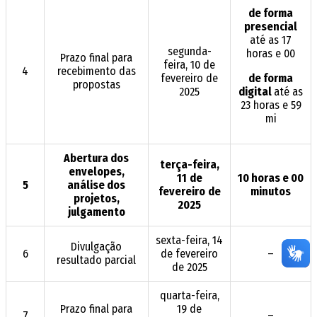
de forma
presencial
até as 17
segunda-
horas e 00
Prazo final para
feira, 10 de
4
recebimento das
fevereiro de
de forma
propostas
2025
digital
até as
23 horas e 59
mi
Abertura dos
terça-feira,
envelopes,
11
de
10 horas e 00
5
análise dos
fevereiro
de
minutos
projetos,
2025
julgamento
sexta-feira, 14
Divulgação
6
de fevereiro
–
resultado parcial
de 2025
quarta-feira,
Prazo final para
19 de
7
–