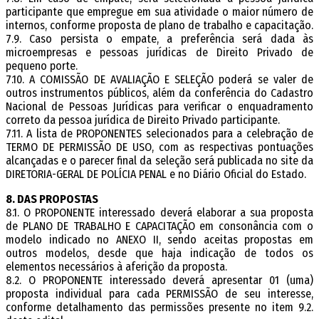
participante que empregue em sua atividade o maior número de
internos, conforme proposta de plano de trabalho e capacitação.
7.9. Caso persista o empate, a preferência será dada às
microempresas e pessoas jurídicas de Direito Privado de
pequeno porte.
7.10. A COMISSÃO DE AVALIAÇÃO E SELEÇÃO poderá se valer de
outros instrumentos públicos, além da conferência do Cadastro
Nacional de Pessoas Jurídicas para verificar o enquadramento
correto da pessoa jurídica de Direito Privado participante.
7.11. A lista de PROPONENTES selecionados para a celebração de
TERMO DE PERMISSÃO DE USO, com as respectivas pontuações
alcançadas e o parecer final da seleção será publicada no site da
DIRETORIA-GERAL DE POLÍCIA PENAL e no Diário Oficial do Estado.
8. DAS PROPOSTAS
8.1. O PROPONENTE interessado deverá elaborar a sua proposta
de PLANO DE TRABALHO E CAPACITAÇÃO em consonância com o
modelo indicado no ANEXO II, sendo aceitas propostas em
outros modelos, desde que haja indicação de todos os
elementos necessários à aferição da proposta.
8.2. O PROPONENTE interessado deverá apresentar 01 (uma)
proposta individual para cada PERMISSÃO de seu interesse,
conforme detalhamento das permissões presente no item 9.2.