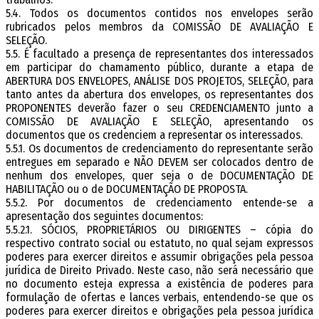
5.4. Todos os documentos contidos nos envelopes serão
rubricados pelos membros da COMISSÃO DE AVALIAÇÃO E
SELEÇÃO.
5.5. É facultado a presença de representantes dos interessados
em participar do chamamento público, durante a etapa de
ABERTURA DOS ENVELOPES, ANÁLISE DOS PROJETOS, SELEÇÃO, para
tanto antes da abertura dos envelopes, os representantes dos
PROPONENTES deverão fazer o seu CREDENCIAMENTO junto a
COMISSÃO DE AVALIAÇÃO E SELEÇÃO, apresentando os
documentos que os credenciem a representar os interessados.
5.5.1. Os documentos de credenciamento do representante serão
entregues em separado e NÃO DEVEM ser colocados dentro de
nenhum dos envelopes, quer seja o de DOCUMENTAÇÃO DE
HABILITAÇÃO ou o de DOCUMENTAÇÃO DE PROPOSTA.
5.5.2. Por documentos de credenciamento entende-se a
apresentação dos seguintes documentos:
5.5.2.1. SÓCIOS, PROPRIETÁRIOS OU DIRIGENTES – cópia do
respectivo contrato social ou estatuto, no qual sejam expressos
poderes para exercer direitos e assumir obrigações pela pessoa
jurídica de Direito Privado. Neste caso, não será necessário que
no documento esteja expressa a existência de poderes para
formulação de ofertas e lances verbais, entendendo-se que os
poderes para exercer direitos e obrigações pela pessoa jurídica