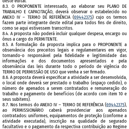
deste edital.
8.3. O PROPONENTE interessado, ao elaborar seu PLANO DE
TRABALHO E CAPACITAÇÃO, deverá observar o estabelecido no
ANEXO IV – TERMO DE REFERÊNCIA (
69442375
) cujo os termos
fazem parte integrante deste edital para todos fins de direito,
como se aqui estivessem transcritos.
8.4. A proposta não poderá incluir qualquer despesa, encargo ou
ônus a cargo do PERMITENTE.
8.5. A formulação da proposta implica para o PROPONENTE a
observância dos preceitos legais e regulamentares em vigor,
tornando-o responsável pela fidelidade e legitimidade das
informações e dos documentos apresentados e pela
observância das leis durante todo o período de vigência do
TERMO DE PERMISSÃO DE USO que venha a ser firmado.
8.6. A proposta deverá especificar a atividade a ser desenvolvida,
o local onde deverá ser prestado o trabalho (espaço cedido), o
número de apenados a serem contratados e remuneração do
trabalho e pagamento de benefícios (de acordo com item 10 e
seus subitens).
8.7. Nos termos do ANEXO IV – TERMO DE REFERÊNCIA (
69442375
),
ao PERMISSIONÁRIO caberá providenciar aos apenados
contratados: uniformes, equipamentos de proteção (conforme a
atividade executada), inscrição na qualidade de segurado
facultativo e o pagamento da respectiva contribuição ao Regime