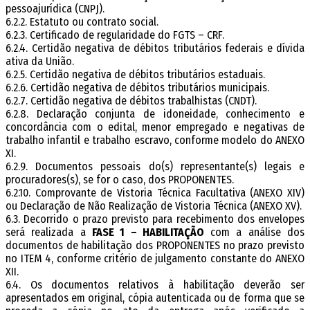
pessoajurídica (CNPJ).
6.2.2. Estatuto ou contrato social.
6.2.3. Certificado de regularidade do FGTS – CRF.
6.2.4. Certidão negativa de débitos tributários federais e dívida
ativa da União.
6.2.5. Certidão negativa de débitos tributários estaduais.
6.2.6. Certidão negativa de débitos tributários municipais.
6.2.7. Certidão negativa de débitos trabalhistas (CNDT).
6.2.8. Declaração conjunta de idoneidade, conhecimento e
concordância com o edital, menor empregado e negativas de
trabalho infantil e trabalho escravo, conforme modelo do ANEXO
XI.
6.2.9. Documentos pessoais do(s) representante(s) legais e
procuradores(s), se for o caso, dos PROPONENTES.
6.2.10. Comprovante de Vistoria Técnica Facultativa (ANEXO XIV)
ou Declaração de Não Realização de Vistoria Técnica (ANEXO XV).
6.3. Decorrido o prazo previsto para recebimento dos envelopes
será realizada a
FASE 1 – HABILITAÇÃO
com a análise dos
documentos de habilitação dos PROPONENTES no prazo previsto
no ITEM 4, conforme critério de julgamento constante do ANEXO
XII.
6.4. Os documentos relativos à habilitação deverão ser
apresentados em original, cópia autenticada ou de forma que se