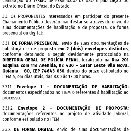
celebração do TERMO DE PERMISSÃO DE USO e publicação do
extrato no Diário Oficial do Estado.
3.3. Os PROPONENTES interessados em participar do presente
Chamamento Público deverão manifestar-se através do envio de
suas documentações de habilitação e de proposta, de forma
presencial ou digital:
3.3.1.
DE FORMA PRESENCIAL
: envio de suas documentações de
habilitação e de proposta
em 2 (dois) envelopes distintos
,
conforme detalhado a seguir, devidamente protocolado na
DIRETORIA-GERAL DE POLÍCIA PENAL
, localizado na
Rua 201
esquina com 11ª Avenida, nº 430 – Setor Leste Vila Nova,
Goiânia – GO, CEP 74643-050
, dentro do prazo estipulado no
ITEM 4, em dias uteis, das 8:00 às 17:00 horas.
3.3.1.1.
Envelope 1 – DOCUMENTAÇÃO DE HABILITAÇÃO:
documentos especificados no ITEM 6 referentes à habilitação ao
processo.
3.3.1.2.
Envelope 2 – DOCUMENTAÇÃO DE PROPOSTA:
documentações referentes ao projeto de atividade laboral,
conforme estipulado no ITEM
3.3.2.
DE FORMA DIGITAL
: envio de suas documentações de