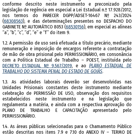
conforme descrito neste instrumento e preconizado pela
legislação de regência em especial a Lei Estadual n.º 17.928/2012,
nos termos do PARECER DGPP/ADSET-16467 Nº 243/2024
(
68308563
), e das determinações presentes no DESPACHO DO
GABINETE Nº AUTOMÁTICO 8053 (
68530156
), em especial as alíneas
“a”, “b”, “c”, “d”, “e” e “f” do item 9.
1.2. A permissão de uso será efetuada a título precário, mediante
remuneração e imposição de encargos referente a contratação
de mão de obra prisional pelo PERMISSIONÁRIO, em consonância
com a Política Estadual de Trabalho – POEST, instituída pelo
DECRETO ESTADUAL Nº 9.567/2019
, e ao
PLANO ESTADUAL DE
TRABALHO DO SISTEMA PENAL DO ESTADO DE GOIÁS
.
1.3. As atividades laborais deverão ser desenvolvidas nas
Unidades Prisionais constantes deste instrumento mediante
celebração de PERMISSÃO DE USO, observação dos requisitos
estabelecidos neste instrumento e na legislação que
regulamenta a matéria, e ainda com a respectiva aprovação do
PLANO DE TRABALHO E CAPACITAÇÃO apresentado pelo
PERMISSIONÁRIO.
1.4. As áreas públicas selecionadas para o Chamamento Público
estão descritas nos itens 7.9 e 7.10 do ANEXO IV – TERMO DE