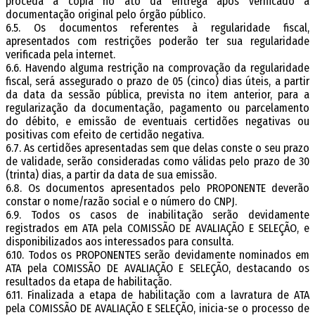
proceda a cópia no ato da entrega após verificado a
documentação original pelo órgão público.
6.5. Os documentos referentes à regularidade fiscal,
apresentados com restrições poderão ter sua regularidade
verificada pela internet.
6.6. Havendo alguma restrição na comprovação da regularidade
fiscal, será assegurado o prazo de 05 (cinco) dias úteis, a partir
da data da sessão pública, prevista no item anterior, para a
regularização da documentação, pagamento ou parcelamento
do débito, e emissão de eventuais certidões negativas ou
positivas com efeito de certidão negativa.
6.7. As certidões apresentadas sem que delas conste o seu prazo
de validade, serão consideradas como válidas pelo prazo de 30
(trinta) dias, a partir da data de sua emissão.
6.8. Os documentos apresentados pelo PROPONENTE deverão
constar o nome/razão social e o número do CNPJ.
6.9. Todos os casos de inabilitação serão devidamente
registrados em ATA pela COMISSÃO DE AVALIAÇÃO E SELEÇÃO, e
disponibilizados aos interessados para consulta.
6.10. Todos os PROPONENTES serão devidamente nominados em
ATA pela COMISSÃO DE AVALIAÇÃO E SELEÇÃO, destacando os
resultados da etapa de habilitação.
6.11. Finalizada a etapa de habilitação com a lavratura de ATA
pela COMISSÃO DE AVALIAÇÃO E SELEÇÃO, inicia-se o processo de