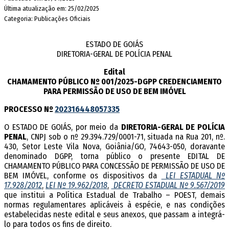
Última atualização em: 25/02/2025
Categoria: Publicações Oficiais
ESTADO DE GOIÁS
DIRETORIA-GERAL DE POLÍCIA PENAL
Edital
CHAMAMENTO PÚBLICO Nº 001/2025-DGPP CREDENCIAMENTO
PARA PERMISSÃO DE USO DE BEM IMÓVEL
PROCESSO Nº
202316448057335
O ESTADO DE GOIÁS, por meio da
DIRETORIA-GERAL DE POLÍCIA
PENAL
, CNPJ sob o nº 29.394.729/0001-71, situada na Rua 201, nº.
430, Setor Leste Vila Nova, Goiânia/GO, 74643-050, doravante
denominado DGPP, torna público o presente EDITAL DE
CHAMAMENTO PÚBLICO PARA CONCESSÃO DE PERMISSÃO DE USO DE
BEM IMÓVEL, conforme os dispositivos da
LEI ESTADUAL Nº
17.928/2012
,
LEI Nº 19.962/2018
,
DECRETO ESTADUAL Nº 9.567/2019
que institui a Política Estadual de Trabalho – POEST, demais
normas regulamentares aplicáveis à espécie, e nas condições
estabelecidas neste edital e seus anexos, que passam a integrá-
lo para todos os fins de direito.